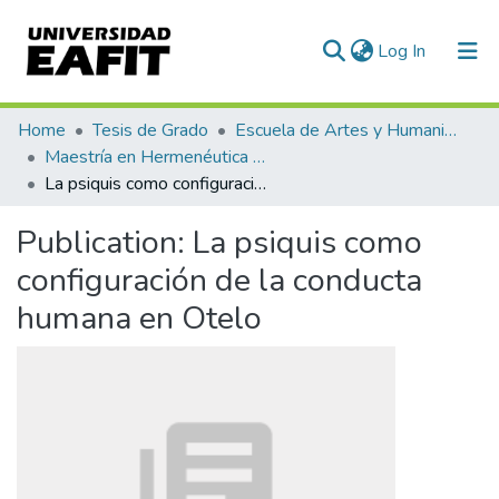
(current)
Log In
Communities & Collections
Home
Tesis de Grado
Escuela de Artes y Humanidades
Maestría en Hermenéutica Literaria (tesis)
All of DSpace
La psiquis como configuración de la conducta humana en Otelo
Statistics
Publication:
La psiquis como
configuración de la conducta
humana en Otelo