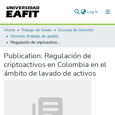
(current)
Log In
Communities & Collections
Home
Trabajo de Grado
Escuela de Derecho
Derecho (trabajo de grado)
All of DSpace
Regulación de criptoactivos en Colombia en el ámbito de lavado de activos
Statistics
Publication:
Regulación de
criptoactivos en Colombia en el
ámbito de lavado de activos