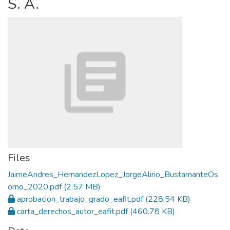
S. A.
Files
JaimeAndres_HernandezLopez_JorgeAlirio_BustamanteOs
orno_2020.pdf
(2.57 MB)
aprobacion_trabajo_grado_eafit.pdf
(228.54 KB)
carta_derechos_autor_eafit.pdf
(460.78 KB)