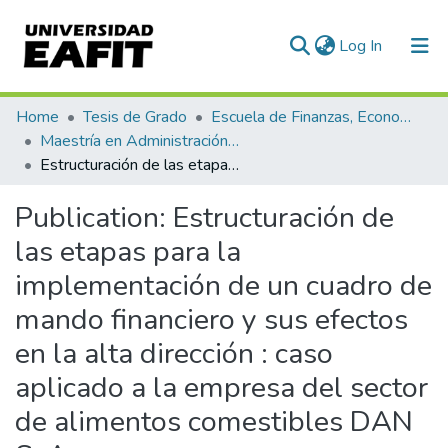
(current)
Log In
Communities & Collections
Home
Tesis de Grado
Escuela de Finanzas, Economía y Gobierno
Maestría en Administración Financiera (tesis)
All of DSpace
Estructuración de las etapas para la implementación de un cuadro de mando financiero y sus efectos en la alta dirección : caso aplicado a la empresa del sector de alimentos comestibles DAN S. A.
Statistics
Publication:
Estructuración de
las etapas para la
implementación de un cuadro de
mando financiero y sus efectos
en la alta dirección : caso
aplicado a la empresa del sector
de alimentos comestibles DAN