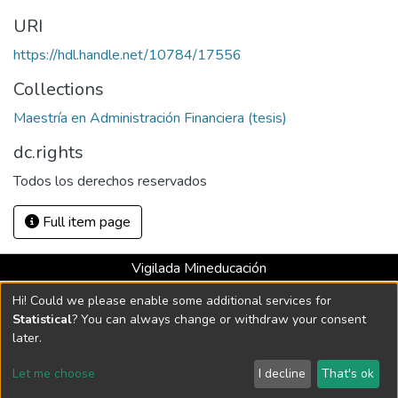
URI
https://hdl.handle.net/10784/17556
Collections
Maestría en Administración Financiera (tesis)
dc.rights
Todos los derechos reservados
Full item page
Vigilada Mineducación
Universidad con Acreditación Institucional hasta 2026 -
Hi! Could we please enable some additional services for
Resolución MEN 2158 de 2018
Statistical
? You can always change or withdraw your consent
later.
DSpace software
copyright © 2002-2026
LYRASIS
Let me choose
I decline
That's ok
Cookie settings
Send Feedback