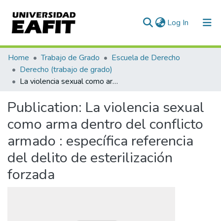
(current)
Log In
Communities & Collections
Home
Trabajo de Grado
Escuela de Derecho
Derecho (trabajo de grado)
All of DSpace
La violencia sexual como arma dentro del conflicto armado : específica referencia del delito de esterilización forzada
Statistics
Publication:
La violencia sexual
como arma dentro del conflicto
armado : específica referencia
del delito de esterilización
forzada