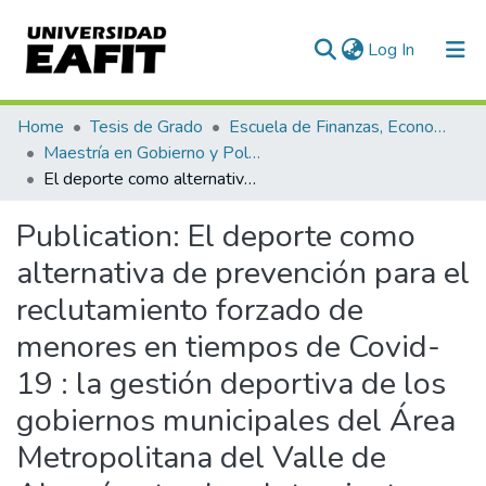
(current)
Log In
Communities & Collections
Home
Tesis de Grado
Escuela de Finanzas, Economía y Gobierno
Maestría en Gobierno y Políticas Públicas (tesis)
All of DSpace
El deporte como alternativa de prevención para el reclutamiento forzado de menores en tiempos de Covid-19 : la gestión deportiva de los gobiernos municipales del Área Metropolitana del Valle de Aburrá ante el reclutamiento forzado de niños, niñas y adolescentes en tiempos de Covid-19
Statistics
Publication:
El deporte como
alternativa de prevención para el
reclutamiento forzado de
menores en tiempos de Covid-
19 : la gestión deportiva de los
gobiernos municipales del Área
Metropolitana del Valle de