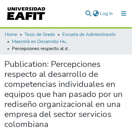
(current)
Log In
Communities & Collections
Home
Tesis de Grado
Escuela de Administración
Maestría en Desarrollo Humano Organizacional (tesis)
All of DSpace
Percepciones respecto al desarrollo de competencias individuales en equipos que han pasado por un rediseño organizacional en una empresa del sector servicios colombiana
Statistics
Publication:
Percepciones
respecto al desarrollo de
competencias individuales en
equipos que han pasado por un
rediseño organizacional en una
empresa del sector servicios
colombiana