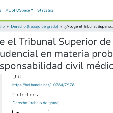
s
All of DSpace
Statistics
cho
Derecho (trabajo de grado)
¿Acoge el Tribunal Superior de Medellín el precedente jurisprudencial en materia probatoria respecto de los 
 el Tribunal Superior de
udencial en materia prob
sponsabilidad civil médi
URI
https://hdl.handle.net/10784/7978
Collections
Derecho (trabajo de grado)