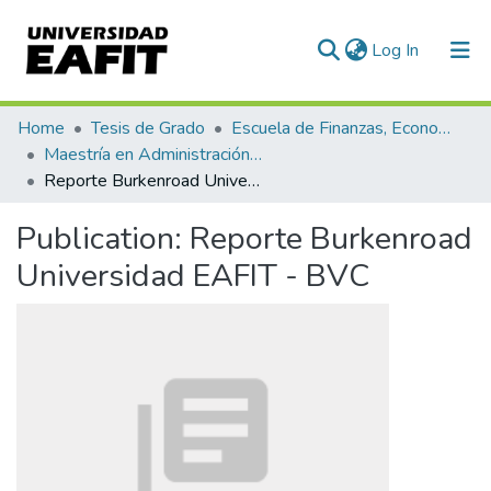
(current)
Log In
Communities & Collections
Home
Tesis de Grado
Escuela de Finanzas, Economía y Gobierno
Maestría en Administración Financiera (tesis)
All of DSpace
Reporte Burkenroad Universidad EAFIT - BVC
Statistics
Publication:
Reporte Burkenroad
Universidad EAFIT - BVC