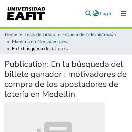
(current)
Log In
Communities & Collections
Home
Tesis de Grado
Escuela de Administración
Maestría en Mercadeo (tesis)
All of DSpace
En la búsqueda del billete ganador : motivadores de compra de los apostadores de lotería en Medellín
Statistics
Publication:
En la búsqueda del
billete ganador : motivadores de
compra de los apostadores de
lotería en Medellín