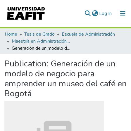
(current)
Log In
Communities & Collections
Home
Tesis de Grado
Escuela de Administración
Maestría en Administración - MBA (tesis)
All of DSpace
Generación de un modelo de negocio para emprender un museo del café en Bogotá
Statistics
Publication:
Generación de un
modelo de negocio para
emprender un museo del café en
Bogotá