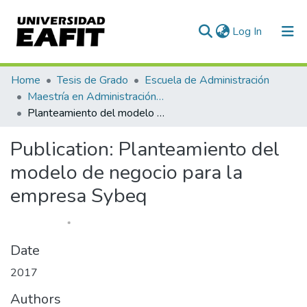
(current)
Log In
Communities & Collections
Home
Tesis de Grado
Escuela de Administración
Maestría en Administración - MBA (tesis)
All of DSpace
Planteamiento del modelo de negocio para la empresa Sybeq
Statistics
Publication:
Planteamiento del
modelo de negocio para la
empresa Sybeq
Date
2017
Authors