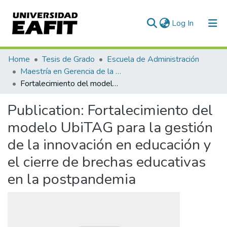
(current)
Log In
Communities & Collections
Home
Tesis de Grado
Escuela de Administración
Maestría en Gerencia de la Innovación y el Conocimiento (tesis)
All of DSpace
Fortalecimiento del modelo UbiTAG para la gestión de la innovación en educación y el cierre de brechas educativas en la postpandemia
Statistics
Publication:
Fortalecimiento del
modelo UbiTAG para la gestión
de la innovación en educación y
el cierre de brechas educativas
en la postpandemia