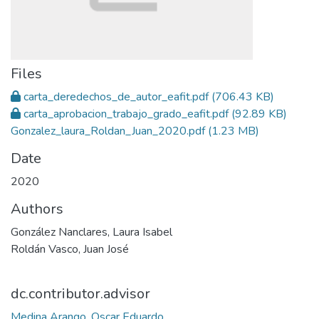
Files
carta_deredechos_de_autor_eafit.pdf
(706.43 KB)
carta_aprobacion_trabajo_grado_eafit.pdf
(92.89 KB)
Gonzalez_laura_Roldan_Juan_2020.pdf
(1.23 MB)
Date
2020
Authors
González Nanclares, Laura Isabel
Roldán Vasco, Juan José
dc.contributor.advisor
Medina Arango, Oscar Eduardo