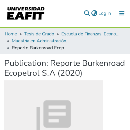
(current)
Log In
Communities & Collections
Home
Tesis de Grado
Escuela de Finanzas, Economía y Gobierno
Maestría en Administración Financiera (tesis)
All of DSpace
Reporte Burkenroad Ecopetrol S.A (2020)
Statistics
Publication:
Reporte Burkenroad
Ecopetrol S.A (2020)