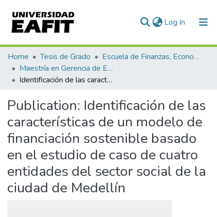
(current)
Log In
Communities & Collections
Home
Tesis de Grado
Escuela de Finanzas, Economía y Gobierno
Maestría en Gerencia de Empresas Sociales para la Innovación Social y el Desarrollo Local (tesis)
All of DSpace
Identificación de las características de un modelo de financiación sostenible basado en el estudio de caso de cuatro entidades del sector social de la ciudad de Medellín
Statistics
Publication:
Identificación de las
características de un modelo de
financiación sostenible basado
en el estudio de caso de cuatro
entidades del sector social de la
ciudad de Medellín