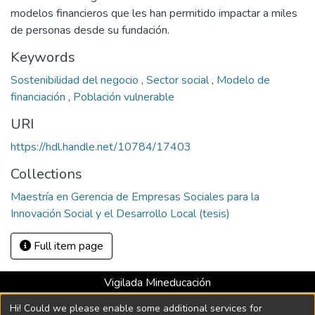
modelos financieros que les han permitido impactar a miles
de personas desde su fundación.
Keywords
Sostenibilidad del negocio
,
Sector social
,
Modelo de
financiación
,
Población vulnerable
URI
https://hdl.handle.net/10784/17403
Collections
Maestría en Gerencia de Empresas Sociales para la
Innovación Social y el Desarrollo Local (tesis)
Full item page
Vigilada Mineducación
Universidad con Acreditación Institucional hasta 2026 -
Hi! Could we please enable some additional services for