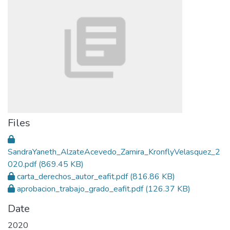
Files
SandraYaneth_AlzateAcevedo_Zamira_KronflyVelasquez_2
020.pdf
(869.45 KB)
carta_derechos_autor_eafit.pdf
(816.86 KB)
aprobacion_trabajo_grado_eafit.pdf
(126.37 KB)
Date
2020