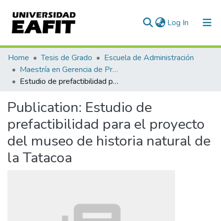
(current)
Log In
Communities & Collections
Home
Tesis de Grado
Escuela de Administración
Maestría en Gerencia de Proyectos (Tesis)
All of DSpace
Estudio de prefactibilidad para el proyecto del museo de historia natural de la Tatacoa
Statistics
Publication:
Estudio de
prefactibilidad para el proyecto
del museo de historia natural de
la Tatacoa