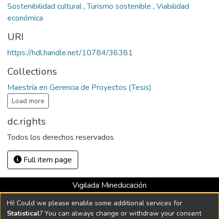
Sostenibilidad cultural
,
Turismo sostenible
,
Viabilidad
económica
URI
https://hdl.handle.net/10784/36381
Collections
Maestría en Gerencia de Proyectos (Tesis)
Load more
dc.rights
Todos los derechos reservados
Full item page
Vigilada Mineducación
Universidad con Acreditación Institucional hasta 2026 -
Hi! Could we please enable some additional services for
Resolución MEN 2158 de 2018
Statistical
? You can always change or withdraw your consent