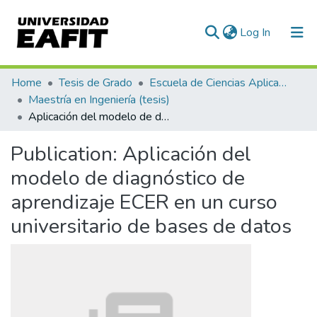
(current)
Log In
Communities & Collections
Home
Tesis de Grado
Escuela de Ciencias Aplicadas e Ingeniería
Maestría en Ingeniería (tesis)
All of DSpace
Aplicación del modelo de diagnóstico de aprendizaje ECER en un curso universitario de bases de datos
Statistics
Publication:
Aplicación del
modelo de diagnóstico de
aprendizaje ECER en un curso
universitario de bases de datos