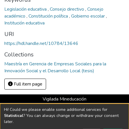
Legislación educativa
,
Consejo directivo
,
Consejo
académico
,
Constitución política
,
Gobierno escolar
,
Institución educativa
URI
https://hdl.handle.net/10784/13646
Collections
Maestría en Gerencia de Empresas Sociales para la
Innovación Social y el Desarrollo Local (tesis)
Full item page
Vigilada Mineducación
Universidad con Acreditación Institucional hasta 2026 -
Hi! Could we please enable some additional services for
Resolución MEN 2158 de 2018
Statistical
? You can always change or withdraw your consent
later.