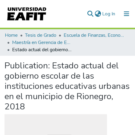
(current)
Log In
Communities & Collections
Home
Tesis de Grado
Escuela de Finanzas, Economía y Gobierno
Maestría en Gerencia de Empresas Sociales para la Innovación Social y el Desarrollo Local (tesis)
All of DSpace
Estado actual del gobierno escolar de las instituciones educativas urbanas en el municipio de Rionegro, 2018
Statistics
Publication:
Estado actual del
gobierno escolar de las
instituciones educativas urbanas
en el municipio de Rionegro,
2018