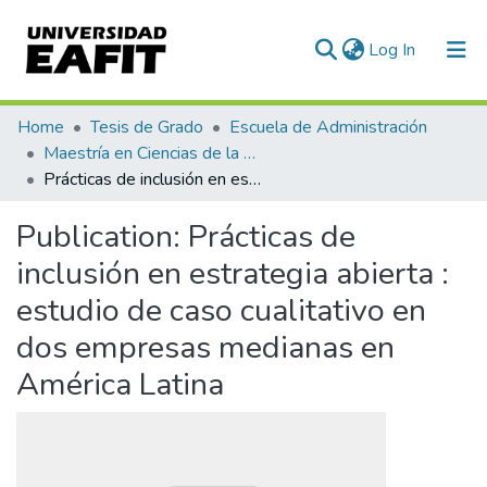
(current)
Log In
Communities & Collections
Home
Tesis de Grado
Escuela de Administración
Maestría en Ciencias de la Administración (tesis)
All of DSpace
Prácticas de inclusión en estrategia abierta : estudio de caso cualitativo en dos empresas medianas en América Latina
Statistics
Publication:
Prácticas de
inclusión en estrategia abierta :
estudio de caso cualitativo en
dos empresas medianas en
América Latina