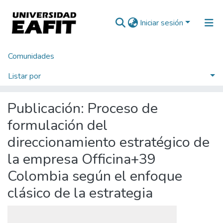
Iniciar sesión
Comunidades
Inicio
Tesis de Grado
Escuela de Administración
Maestría en Administración - MBA (tesis)
Listar por
Proceso de formulación del direccionamiento estratégico de la empresa Officina+39 Colombia según el enfoque clásico de la estrategia
Estadísticas
Publicación:
Proceso de
formulación del
direccionamiento estratégico de
la empresa Officina+39
Colombia según el enfoque
clásico de la estrategia