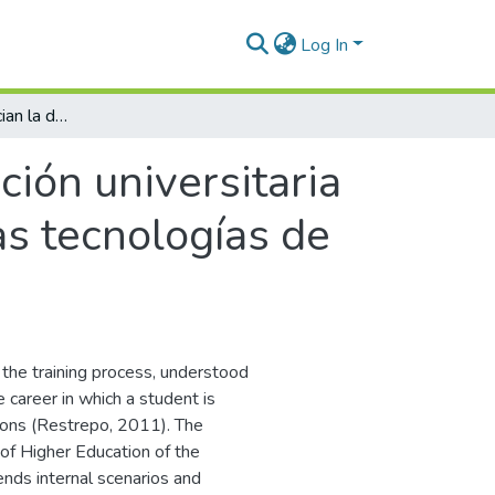
Log In
Factores que propician la deserción universitaria en mujeres beneficiarias del programa becas tecnologías de la Alcaldía de Medellín
ción universitaria
as tecnologías de
 the training process, understood
 career in which a student is
asons (Restrepo, 2011). The
 of Higher Education of the
ends internal scenarios and