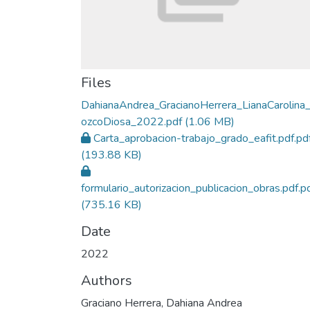
Files
DahianaAndrea_GracianoHerrera_LianaCarolina
ozcoDiosa_2022.pdf
(1.06 MB)
Carta_aprobacion-trabajo_grado_eafit.pdf.pd
(193.88 KB)
formulario_autorizacion_publicacion_obras.pdf.p
(735.16 KB)
Date
2022
Authors
Graciano Herrera, Dahiana Andrea