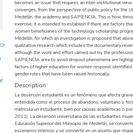
becomes an issue that requires an inter-institutional view
converges, from the perspective of public policy for the
Medellín, the academy and SAPIENCIA. This is how, throu
exercise, it is intended to establish if there are factors tha
women beneficiaries of the technology scholarship progra
Medellín, for which an investigation is proposed that allo
_Or
qualitative research which includes the documentary review
although the work and effort carried out by the professio
f
SAPIENCIA area to avoid dropout phenomena are highlight
factors of higher education for women respond, identified
gender roles that have been raised historically.
df
Description
La deserción estudiantil es un fenómeno que afecta grav
entendida como el proceso de abandono, voluntario o forzo
matricula un estudiante, bien por causas académicas o po
2011). La deserción universitaria de las estudiantes mujer
Educación Superior del Municipio de Medellín, se conviert
escenarios internos y se convierte en un asunto que requier