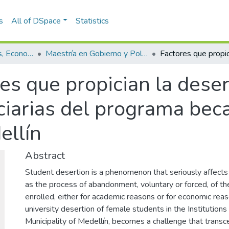
s
All of DSpace
Statistics
Escuela de Finanzas, Economía y Gobierno
Maestría en Gobierno y Políticas Públicas (tesis)
es que propician la deser
ciarias del programa bec
ellín
Abstract
Student desertion is a phenomenon that seriously affects
as the process of abandonment, voluntary or forced, of the
enrolled, either for academic reasons or for economic re
university desertion of female students in the Institutions
Municipality of Medellín, becomes a challenge that transc