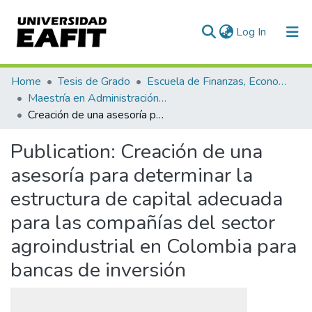
(current)
Log In
Communities & Collections
Home
Tesis de Grado
Escuela de Finanzas, Economía y Gobierno
Maestría en Administración Financiera (tesis)
All of DSpace
Creación de una asesoría para determinar la estructura de capital adecuada para las compañías del sector agroindustrial en Colombia para bancas de inversión
Statistics
Publication:
Creación de una
asesoría para determinar la
estructura de capital adecuada
para las compañías del sector
agroindustrial en Colombia para
bancas de inversión