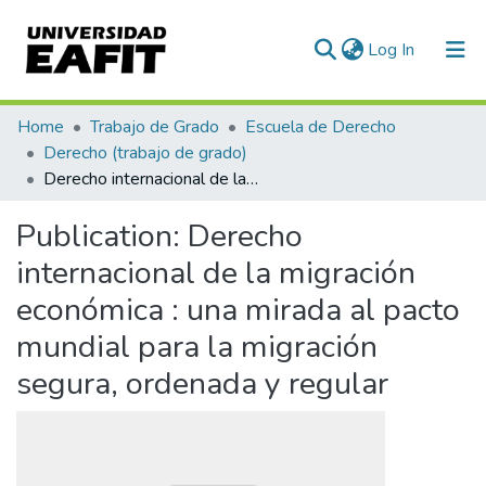
(current)
Log In
Communities & Collections
Home
Trabajo de Grado
Escuela de Derecho
Derecho (trabajo de grado)
All of DSpace
Derecho internacional de la migración económica : una mirada al pacto mundial para la migración segura, ordenada y regular
Statistics
Publication:
Derecho
internacional de la migración
económica : una mirada al pacto
mundial para la migración
segura, ordenada y regular