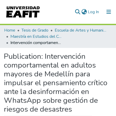
(current)
Log In
Communities & Collections
Home
Tesis de Grado
Escuela de Artes y Humanidades
Maestría en Estudios del Comportamiento (tesis)
All of DSpace
Intervención comportamental en adultos mayores de Medellín para impulsar el pensamiento crítico ante la desinformación en WhatsApp sobre gestión de riesgos de desastres
Statistics
Publication:
Intervención
comportamental en adultos
mayores de Medellín para
impulsar el pensamiento crítico
ante la desinformación en
WhatsApp sobre gestión de
riesgos de desastres