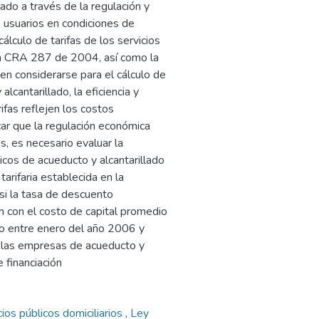
tado a través de la regulación y
s usuarios en condiciones de
álculo de tarifas de los servicios
ión CRA 287 de 2004, así como la
n considerarse para el cálculo de
alcantarillado, la eficiencia y
ifas reflejen los costos
icar que la regulación económica
s, es necesario evaluar la
licos de acueducto y alcantarillado
arifaria establecida en la
i la tasa de descuento
n con el costo de capital promedio
o entre enero del año 2006 y
e las empresas de acueducto y
e financiación
cios públicos domiciliarios
,
Ley