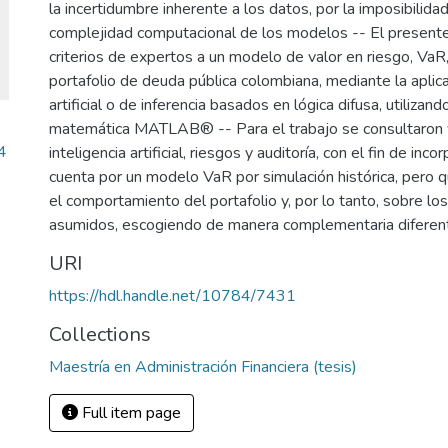
la incertidumbre inherente a los datos, por la imposibilidad
complejidad computacional de los modelos -- El presente 
criterios de expertos a un modelo de valor en riesgo, VaR, 
portafolio de deuda pública colombiana, mediante la aplic
artificial o de inferencia basados en lógica difusa, utiliza
matemática MATLAB® -- Para el trabajo se consultaron v
4
inteligencia artificial, riesgos y auditoría, con el fin de inc
cuenta por un modelo VaR por simulación histórica, pero q
el comportamiento del portafolio y, por lo tanto, sobre l
asumidos, escogiendo de manera complementaria diferente
URI
https://hdl.handle.net/10784/7431
Collections
Maestría en Administración Financiera (tesis)
Full item page