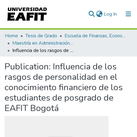
(current)
Log In
Communities & Collections
Home
Tesis de Grado
Escuela de Finanzas, Economía y Gobierno
Maestría en Administración Financiera (tesis)
All of DSpace
Influencia de los rasgos de personalidad en el conocimiento financiero de los estudiantes de posgrado de EAFIT Bogotá
Statistics
Publication:
Influencia de los
rasgos de personalidad en el
conocimiento financiero de los
estudiantes de posgrado de
EAFIT Bogotá