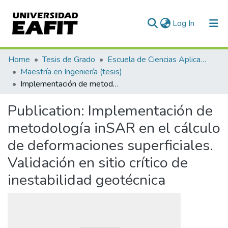
(current)
Log In
Communities & Collections
Home
Tesis de Grado
Escuela de Ciencias Aplicadas e Ingeniería
Maestría en Ingeniería (tesis)
All of DSpace
Implementación de metodología inSAR en el cálculo de deformaciones superficiales. Validación en sitio crítico de inestabilidad geotécnica
Statistics
Publication:
Implementación de
metodología inSAR en el cálculo
de deformaciones superficiales.
Validación en sitio crítico de
inestabilidad geotécnica