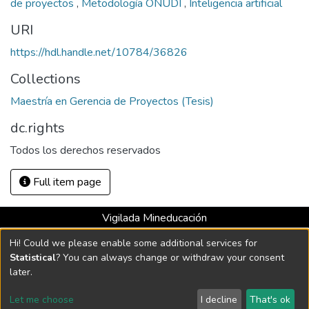
de proyectos
,
Metodología ONUDI
,
Inteligencia artificial
URI
https://hdl.handle.net/10784/36826
Collections
Maestría en Gerencia de Proyectos (Tesis)
dc.rights
Todos los derechos reservados
Full item page
Vigilada Mineducación
Universidad con Acreditación Institucional hasta 2026 -
Hi! Could we please enable some additional services for
Resolución MEN 2158 de 2018
Statistical
? You can always change or withdraw your consent
later.
DSpace software
copyright © 2002-2026
LYRASIS
Let me choose
I decline
That's ok