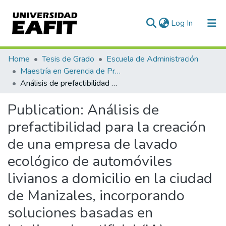
(current)
Log In
Communities & Collections
Home
Tesis de Grado
Escuela de Administración
Maestría en Gerencia de Proyectos (Tesis)
All of DSpace
Análisis de prefactibilidad para la creación de una empresa de lavado ecológico de automóviles livianos a domicilio en la ciudad de Manizales, incorporando soluciones basadas en inteligencia artificial (IA)
Statistics
Publication:
Análisis de
prefactibilidad para la creación
de una empresa de lavado
ecológico de automóviles
livianos a domicilio en la ciudad
de Manizales, incorporando
soluciones basadas en