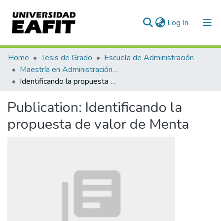
(current)
Log In
Communities & Collections
Home
Tesis de Grado
Escuela de Administración
Maestría en Administración - MBA (tesis)
All of DSpace
Identificando la propuesta de valor de Menta
Statistics
Publication:
Identificando la
propuesta de valor de Menta