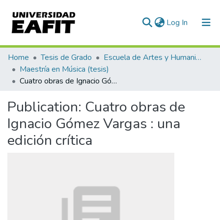
(current)
Log In
Communities & Collections
Home
Tesis de Grado
Escuela de Artes y Humanidades
Maestría en Música (tesis)
All of DSpace
Cuatro obras de Ignacio Gómez Vargas : una edición crítica
Statistics
Publication:
Cuatro obras de
Ignacio Gómez Vargas : una
edición crítica