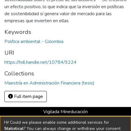
un efecto positivo, lo que indica que la inversión en políticas
de sostenibilidad sí genera valor de mercado para las
empresas que invierten en ellas
Keywords
Política ambiental - Colombia
URI
https://hdl.handle.net/10784/9224
Collections
Maestría en Administración Financiera (tesis)
Full item page
Vigilada Mineducación
Universidad con Acreditación Institucional hasta 2026 -
Hi! Could we please enable some additional services for
Resolución MEN 2158 de 2018
Statistical
? You can always change or withdraw your consent