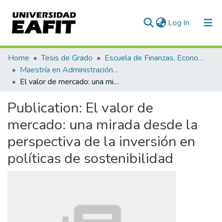
(current)
Log In
Communities & Collections
Home
Tesis de Grado
Escuela de Finanzas, Economía y Gobierno
Maestría en Administración Financiera (tesis)
All of DSpace
El valor de mercado: una mirada desde la perspectiva de la inversión en políticas de sostenibilidad
Statistics
Publication:
El valor de
mercado: una mirada desde la
perspectiva de la inversión en
políticas de sostenibilidad