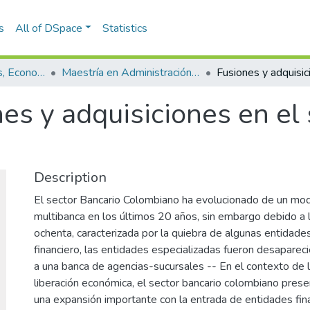
s
All of DSpace
Statistics
Escuela de Finanzas, Economía y Gobierno
Maestría en Administración Financiera (tesis)
es y adquisiciones en el
Description
El sector Bancario Colombiano ha evolucionado de un mod
multibanca en los últimos 20 años, sin embargo debido a l
ochenta, caracterizada por la quiebra de algunas entidades
financiero, las entidades especializadas fueron desapare
a una banca de agencias-sucursales -- En el contexto de la
liberación económica, el sector bancario colombiano pres
una expansión importante con la entrada de entidades fina