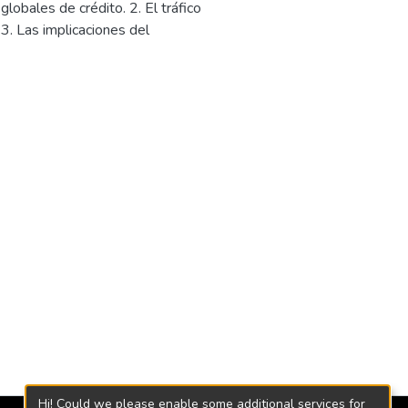
lobales de crédito. 2. El tráfico
3. Las implicaciones del
Hi! Could we please enable some additional services for