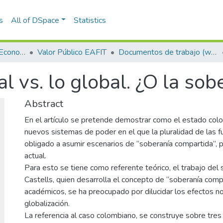
s
All of DSpace
Statistics
Escuela de Finanzas, Economía y Gobierno
Valor Público EAFIT
Documentos de trabajo (working papers)
al vs. lo global. ¿O la so
Abstract
En el artículo se pretende demostrar como el estado col
nuevos sistemas de poder en el que la pluralidad de las f
obligado a asumir escenarios de “soberanía compartida”, pr
actual.
Para esto se tiene como referente teórico, el trabajo de
Castells, quien desarrolla el concepto de “soberanía compa
académicos, se ha preocupado por dilucidar los efectos no
globalización.
La referencia al caso colombiano, se construye sobre tres