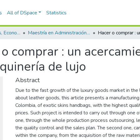
s
All of DSpace
Statistics
Escuela de Finanzas, Economía y Gobierno
Maestría en Administración Financiera (tesis)
 o comprar : un acercami
uinería de lujo
Abstract
Due to the fast growth of the luxury goods market in the l
about leather goods, this article presents a manufacturin
Colombia, of exotic skins handbags, with the highest qual
prices. Such project is intended to carry out through one 
one, through the whole production process outsourcing, l
the quality control and the sales plan. The second one, c
within the company, from the acquisition of the raw material