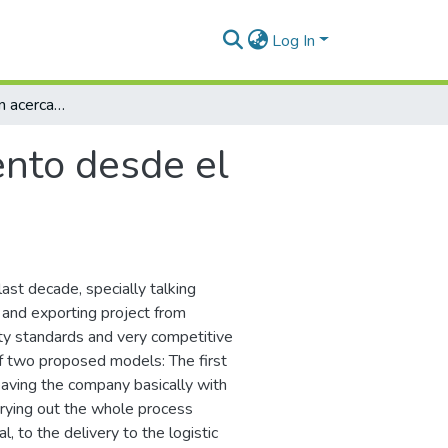
Log In
Hacer o comprar : un acercamiento desde el mercado de marroquinería de lujo
ento desde el
ast decade, specially talking
g and exporting project from
ity standards and very competitive
of two proposed models: The first
eaving the company basically with
arrying out the whole process
, to the delivery to the logistic