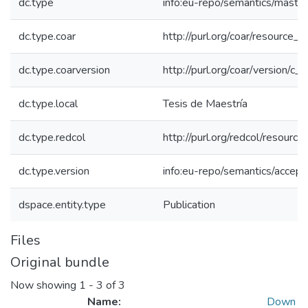
dc.type
info:eu-repo/semantics/maste
dc.type.coar
http://purl.org/coar/resource_
dc.type.coarversion
http://purl.org/coar/version/
dc.type.local
Tesis de Maestría
dc.type.redcol
http://purl.org/redcol/resourc
dc.type.version
info:eu-repo/semantics/accep
dspace.entity.type
Publication
Files
Original bundle
Now showing
1 - 3 of 3
Name:
Down