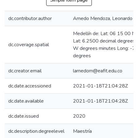
Simple item page
dc.contributor.author
Arnedo Mendoza, Leonardo
Medellín de: Lat: 06 15 00 N
Lat: 6.2500 decimal degrees
dc.coverage.spatial
W degrees minutes Long: -75
degrees
dc.creator.email
larnedom@eafit.edu.co
dc.date.accessioned
2021-01-18T21:04:28Z
dc.date.available
2021-01-18T21:04:28Z
dc.date.issued
2020
dc.description.degreelevel
Maestría