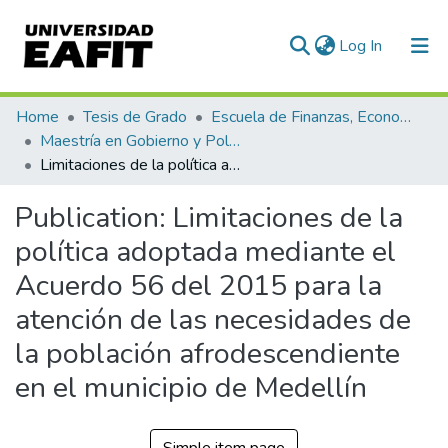
(current)
Log In
Communities & Collections
Home
Tesis de Grado
Escuela de Finanzas, Economía y Gobierno
Maestría en Gobierno y Políticas Públicas (tesis)
All of DSpace
Limitaciones de la política adoptada mediante el Acuerdo 56 del 2015 para la atención de las necesidades de la población afrodescendiente en el municipio de Medellín
Statistics
Publication:
Limitaciones de la
política adoptada mediante el
Acuerdo 56 del 2015 para la
atención de las necesidades de
la población afrodescendiente
en el municipio de Medellín