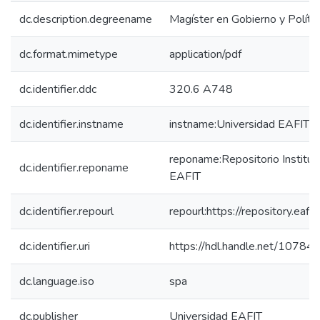
dc.description.degreename
Magíster en Gobierno y Polític
dc.format.mimetype
application/pdf
dc.identifier.ddc
320.6 A748
dc.identifier.instname
instname:Universidad EAFIT
reponame:Repositorio Instituc
dc.identifier.reponame
EAFIT
dc.identifier.repourl
repourl:https://repository.eafit
dc.identifier.uri
https://hdl.handle.net/1078
dc.language.iso
spa
dc.publisher
Universidad EAFIT