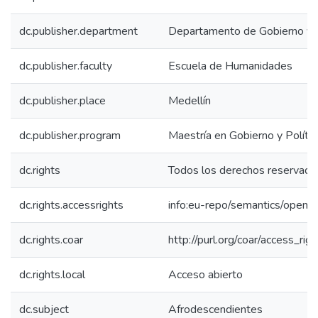
dc.publisher.department
Departamento de Gobierno y Ci
dc.publisher.faculty
Escuela de Humanidades
dc.publisher.place
Medellín
dc.publisher.program
Maestría en Gobierno y Polític
dc.rights
Todos los derechos reservado
dc.rights.accessrights
info:eu-repo/semantics/openA
dc.rights.coar
http://purl.org/coar/access_rig
dc.rights.local
Acceso abierto
dc.subject
Afrodescendientes