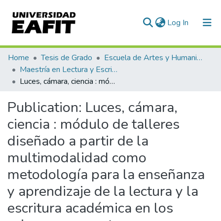
(current)
Log In
Communities & Collections
Home
Tesis de Grado
Escuela de Artes y Humanidades
Maestría en Lectura y Escritura (tesis)
All of DSpace
Luces, cámara, ciencia : módulo de talleres diseñado a partir de la multimodalidad como metodología para la enseñanza y aprendizaje de la lectura y la escritura académica en los primeros semestres universitarios
Statistics
Publication:
Luces, cámara,
ciencia : módulo de talleres
diseñado a partir de la
multimodalidad como
metodología para la enseñanza
y aprendizaje de la lectura y la
escritura académica en los