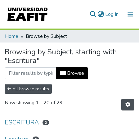
(current)
Log In
Communities & Collections
Home
Browse by Subject
All of DSpace
Browsing by Subject, starting with
"Escritura"
Browse
All browse results
Now showing
1 - 20 of 29
ESCRITURA
2