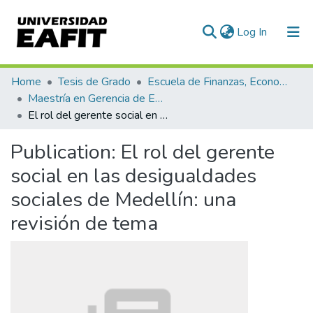
(current)
Log In
Communities & Collections
Home
Tesis de Grado
Escuela de Finanzas, Economía y Gobierno
Maestría en Gerencia de Empresas Sociales para la Innovación Social y el Desarrollo Local (tesis)
All of DSpace
El rol del gerente social en las desigualdades sociales de Medellín: una revisión de tema
Statistics
Publication:
El rol del gerente
social en las desigualdades
sociales de Medellín: una
revisión de tema