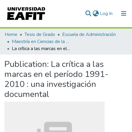
(current)
Log In
Communities & Collections
Home
Tesis de Grado
Escuela de Administración
Maestría en Ciencias de la Administración (tesis)
All of DSpace
La crítica a las marcas en el período 1991-2010 : una investigación documental
Statistics
Publication:
La crítica a las
marcas en el período 1991-
2010 : una investigación
documental