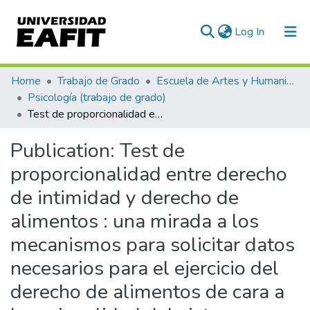
(current)
Log In
Communities & Collections
Home
Trabajo de Grado
Escuela de Artes y Humanidades
Psicología (trabajo de grado)
All of DSpace
Test de proporcionalidad entre derecho de intimidad y derecho de alimentos : una mirada a los mecanismos para solicitar datos necesarios para el ejercicio del derecho de alimentos de cara a la racionalidad del sistema jurídico
Statistics
Publication:
Test de
proporcionalidad entre derecho
de intimidad y derecho de
alimentos : una mirada a los
mecanismos para solicitar datos
necesarios para el ejercicio del
derecho de alimentos de cara a