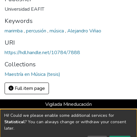
Universidad EAFIT
Keywords
marimba
,
percusión
,
música
,
Alejandro Viñao
URI
https://hdl.handle.net/10784/7888
Collections
Maestría en Música (tesis)
Full item page
Vigilada Mineducación
Universidad con Acreditación Institucional hasta 2026 -
Hi! Could we please enable some additional services for
Resolución MEN 2158 de 2018
Statistical
? You can always change or withdraw your consent
later.