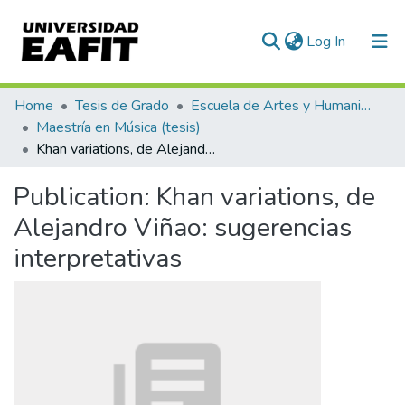
(current)
Log In
Communities & Collections
Home
Tesis de Grado
Escuela de Artes y Humanidades
Maestría en Música (tesis)
All of DSpace
Khan variations, de Alejandro Viñao: sugerencias interpretativas
Statistics
Publication:
Khan variations, de
Alejandro Viñao: sugerencias
interpretativas