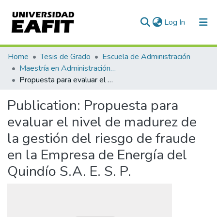
(current)
Log In
Communities & Collections
Home
Tesis de Grado
Escuela de Administración
Maestría en Administración - MBA (tesis)
All of DSpace
Propuesta para evaluar el nivel de madurez de la gestión del riesgo de fraude en la Empresa de Energía del Quindío S.A. E. S. P.
Statistics
Publication:
Propuesta para
evaluar el nivel de madurez de
la gestión del riesgo de fraude
en la Empresa de Energía del
Quindío S.A. E. S. P.