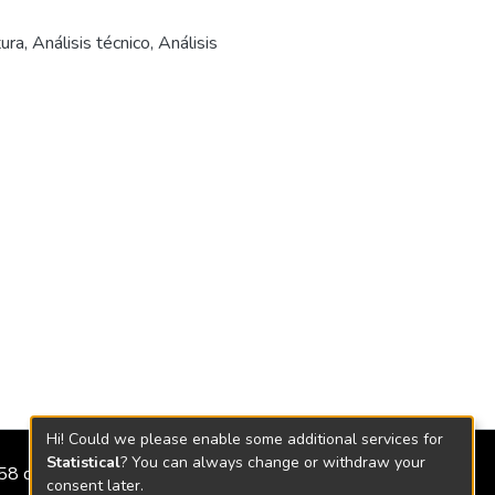
ura
,
Análisis técnico
,
Análisis
Hi! Could we please enable some additional services for
Statistical
? You can always change or withdraw your
2158 de 2018
consent later.