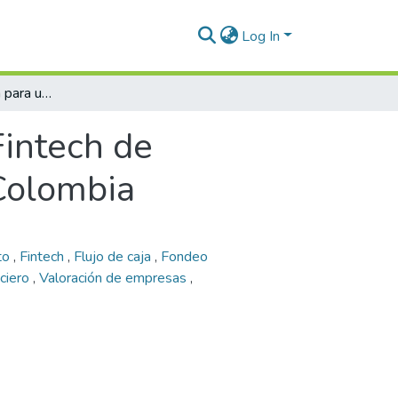
Log In
Viabilidad financiera para una Fintech de financiación para la educación superior en Colombia
Fintech de
 Colombia
to
,
Fintech
,
Flujo de caja
,
Fondeo
nciero
,
Valoración de empresas
,