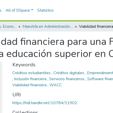
s
All of DSpace
Statistics
Escuela de Finanzas, Economía y Gobierno
Maestría en Administración Financiera (tesis)
idad financiera para una 
la educación superior en
Keywords
Créditos estudiantiles
,
Créditos digitales
,
Emprendimien
,
Inclusión financiera
,
Servicios financieros
,
Software fina
Viabilidad financiera
,
WACC
URI
https://hdl.handle.net/10784/31902
Collections