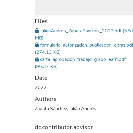
Files
JulianAndres_ZapataSanchez_2022.pdf
(5.5
MB)
formulario_autorizacion_publicacion_obras.pd
(274.13 KB)
carta_aprobacion_trabajo_grado_eafit.pdf
(96.37 KB)
Date
2022
Authors
Zapata Sánchez, Julián Andrés
dc.contributor.advisor