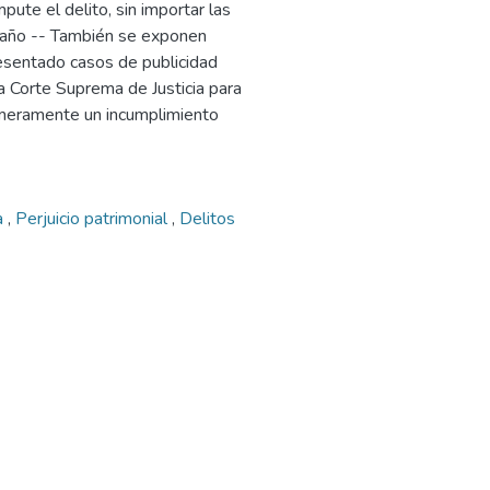
pute el delito, sin importar las
ngaño -- También se exponen
resentado casos de publicidad
la Corte Suprema de Justicia para
 meramente un incumplimiento
a
,
Perjuicio patrimonial
,
Delitos