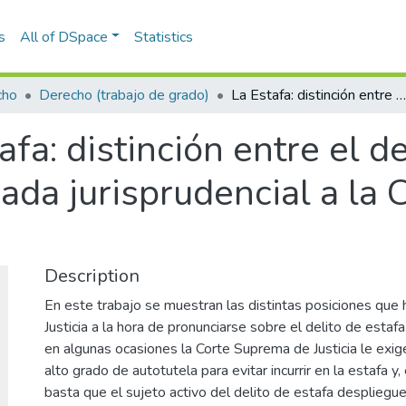
s
All of DSpace
Statistics
cho
Derecho (trabajo de grado)
La Estafa: distinción entre el delito de estafa y el ilícito civil: una mirada jurisprudencial a la Corte Suprema de Justicia
afa: distinción entre el de
mirada jurisprudencial a l
Description
En este trabajo se muestran las distintas posiciones que
Justicia a la hora de pronunciarse sobre el delito de estafa
en algunas ocasiones la Corte Suprema de Justicia le exige
alto grado de autotutela para evitar incurrir en la estafa y,
basta que el sujeto activo del delito de estafa desplieg