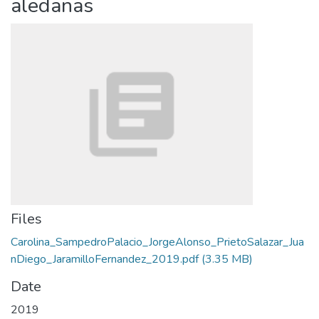
aledañas
Files
Carolina_SampedroPalacio_JorgeAlonso_PrietoSalazar_Jua
nDiego_JaramilloFernandez_2019.pdf
(3.35 MB)
Date
2019