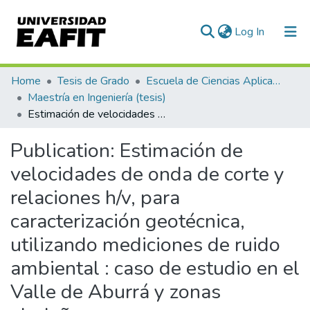
(current)
Log In
Communities & Collections
Home
Tesis de Grado
Escuela de Ciencias Aplicadas e Ingeniería
Maestría en Ingeniería (tesis)
All of DSpace
Estimación de velocidades de onda de corte y relaciones h/v, para caracterización geotécnica, utilizando mediciones de ruido ambiental : caso de estudio en el Valle de Aburrá y zonas aledañas
Statistics
Publication:
Estimación de
velocidades de onda de corte y
relaciones h/v, para
caracterización geotécnica,
utilizando mediciones de ruido
ambiental : caso de estudio en el
Valle de Aburrá y zonas