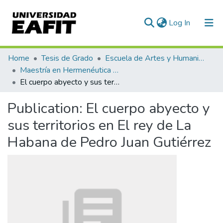
(current)
Log In
Communities & Collections
Home
Tesis de Grado
Escuela de Artes y Humanidades
Maestría en Hermenéutica Literaria (tesis)
All of DSpace
El cuerpo abyecto y sus territorios en El rey de La Habana de Pedro Juan Gutiérrez
Statistics
Publication:
El cuerpo abyecto y
sus territorios en El rey de La
Habana de Pedro Juan Gutiérrez