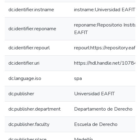
dc.identifier.instname
instname:Universidad EAFIT
reponame:Repositorio Instituc
dc.identifier.reponame
EAFIT
dc.identifier.repourl
repourl:https://repository.eafit
dc.identifier.uri
https://hdl.handle.net/1078
dc.language.iso
spa
dc.publisher
Universidad EAFIT
dc.publisher.department
Departamento de Derecho
dc.publisher.faculty
Escuela de Derecho
dc.publisher.place
Medellín