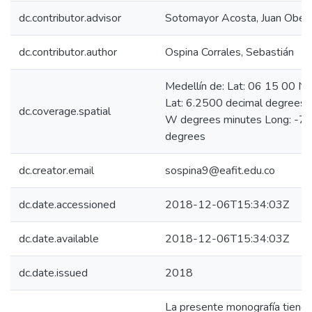
dc.contributor.advisor
Sotomayor Acosta, Juan Ober
dc.contributor.author
Ospina Corrales, Sebastián
Medellín de: Lat: 06 15 00 N
Lat: 6.2500 decimal degrees
dc.coverage.spatial
W degrees minutes Long: -75
degrees
dc.creator.email
sospina9@eafit.edu.co
dc.date.accessioned
2018-12-06T15:34:03Z
dc.date.available
2018-12-06T15:34:03Z
dc.date.issued
2018
La presente monografía tiene 