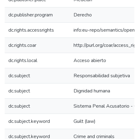
dc.publisher.program
Derecho
dc.rights.accessrights
info:eu-repo/semantics/openA
dc.rights.coar
http://purl.org/coar/access_rig
dc.rights.local
Acceso abierto
dc.subject
Responsabilidad subjetiva
dc.subject
Dignidad humana
dc.subject
Sistema Penal Acusatorio - C
dc.subject.keyword
Guilt (law)
dc.subject.keyword
Crime and criminals