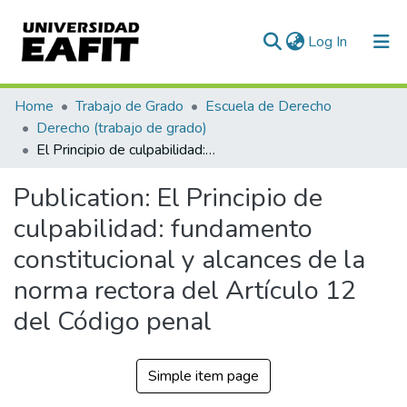
(current)
Log In
Communities & Collections
Home
Trabajo de Grado
Escuela de Derecho
Derecho (trabajo de grado)
All of DSpace
El Principio de culpabilidad: fundamento constitucional y alcances de la norma rectora del Artículo 12 del Código penal
Statistics
Publication:
El Principio de
culpabilidad: fundamento
constitucional y alcances de la
norma rectora del Artículo 12
del Código penal
Simple item page