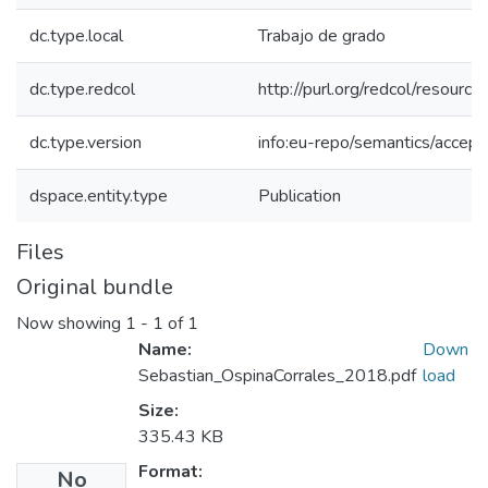
dc.type.local
Trabajo de grado
dc.type.redcol
http://purl.org/redcol/resourc
dc.type.version
info:eu-repo/semantics/accep
dspace.entity.type
Publication
Files
Original bundle
Now showing
1 - 1 of 1
Name:
Down
Sebastian_OspinaCorrales_2018.pdf
load
Size:
335.43 KB
Format:
No