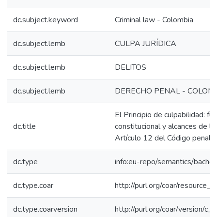
dc.subject.keyword
Criminal law - Colombia
dc.subject.lemb
CULPA JURÍDICA
dc.subject.lemb
DELITOS
dc.subject.lemb
DERECHO PENAL - COLOM
El Principio de culpabilidad: 
dc.title
constitucional y alcances de la
Artículo 12 del Código penal
dc.type
info:eu-repo/semantics/bachel
dc.type.coar
http://purl.org/coar/resource_
dc.type.coarversion
http://purl.org/coar/version/