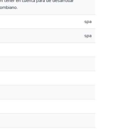
n tener en cuenta para de desarrollar
lombiano.
spa
spa