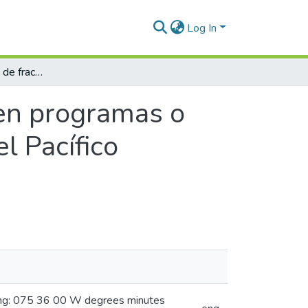
Log In
Factores de éxito o de fracaso en programas o proyectos de cooperación internacional en el Pacífico colombiano
 en programas o
l Pacífico
ong: 075 36 00 W degrees minutes