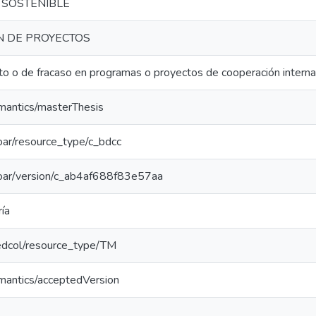
SOSTENIBLE
 DE PROYECTOS
to o de fracaso en programas o proyectos de cooperación internac
emantics/masterThesis
/coar/resource_type/c_bdcc
/coar/version/c_ab4af688f83e57aa
ía
/redcol/resource_type/TM
emantics/acceptedVersion