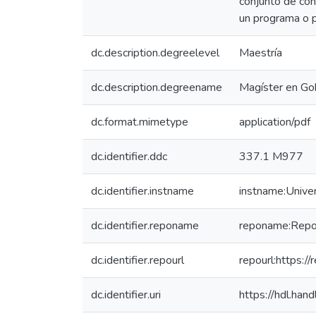
conjunto de con
un programa o p
dc.description.degreelevel
Maestría
dc.description.degreename
Magíster en Gob
dc.format.mimetype
application/pdf
dc.identifier.ddc
337.1 M977
dc.identifier.instname
instname:Unive
dc.identifier.reponame
reponame:Reposi
dc.identifier.repourl
repourl:https://
dc.identifier.uri
https://hdl.ha