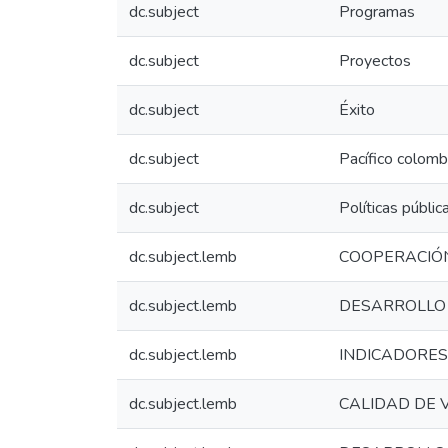
dc.subject
Programas
dc.subject
Proyectos
dc.subject
Éxito
dc.subject
Pacífico colomb
dc.subject
Políticas públic
dc.subject.lemb
COOPERACIÓ
dc.subject.lemb
DESARROLLO 
dc.subject.lemb
INDICADORES
dc.subject.lemb
CALIDAD DE 