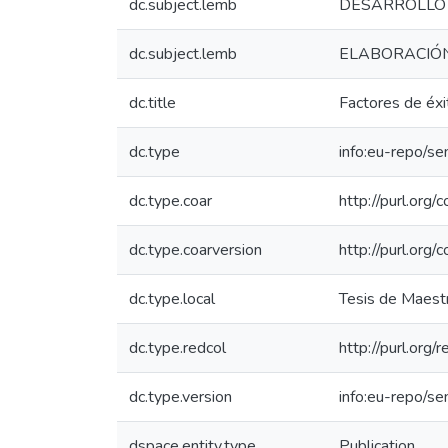
dc.subject.lemb
DESARROLLO 
dc.subject.lemb
ELABORACIÓN
dc.title
Factores de éxi
dc.type
info:eu-repo/s
dc.type.coar
http://purl.org
dc.type.coarversion
http://purl.org
dc.type.local
Tesis de Maestr
dc.type.redcol
http://purl.org
dc.type.version
info:eu-repo/s
dspace.entity.type
Publication