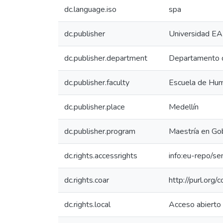
dc.language.iso
spa
dc.publisher
Universidad EA
dc.publisher.department
Departamento de
dc.publisher.faculty
Escuela de Hu
dc.publisher.place
Medellín
dc.publisher.program
Maestría en Gob
dc.rights.accessrights
info:eu-repo/s
dc.rights.coar
http://purl.org/
dc.rights.local
Acceso abierto