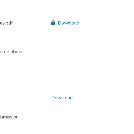
as.pdf
Download
ón de obras
Download
ubmission