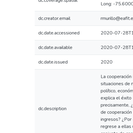
dc.coverage.spatial
Long: -75.6000
dc.creator.email
rmurillo@eafit.
dc.date.accessioned
2020-07-28T1
dc.date.available
2020-07-28T1
dc.date.issued
2020
La cooperación 
situaciones de 
político, económ
explica el éxit
precisamente, ¿
dc.description
de cooperación 
ingresos? ¿Por 
regrese a ellas