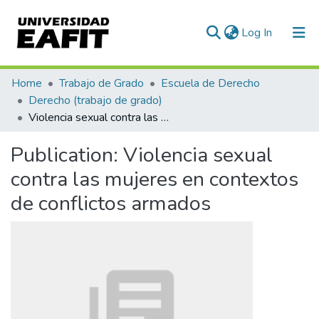
(current)
Log In
Communities & Collections
Home
Trabajo de Grado
Escuela de Derecho
Derecho (trabajo de grado)
All of DSpace
Violencia sexual contra las mujeres en contextos de conflictos armados
Statistics
Publication:
Violencia sexual
contra las mujeres en contextos
de conflictos armados